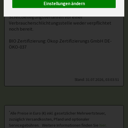
Einstellungen ändern
Wir sind zur Teilnahme an einem
Streitbeilegungsverfahren vor einer
Verbraucherschlichtungsstelle weder verpflichtet
noch bereit.
BIO Zertifizierung: Ökop Zertifizierungs GmbH DE-
ÖKO-037
Stand: 31.07.2026, 03:03:51
*
Alle Preise in Euro (€) inkl. gesetzlicher Mehrwertsteuer,
zuzüglich Versandkosten, Pfand und optionaler
Servicegebühren. Weitere Informationen finden Sie
hier
.