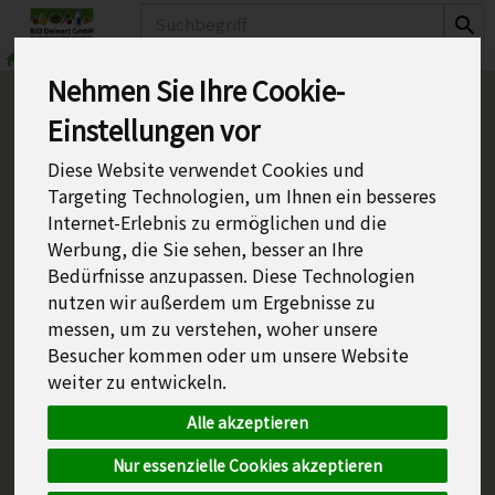
Produkt
Nehmen Sie Ihre Cookie-
Einstellungen vor
BIO Deinert GmbH
Breite Straße 11
Diese Website verwendet Cookies und
42657 Solingen
Targeting Technologien, um Ihnen ein besseres
Deutschland
Internet-Erlebnis zu ermöglichen und die
Werbung, die Sie sehen, besser an Ihre
Tel.: 0212/2350601
Bedürfnisse anzupassen. Diese Technologien
Fax: 0212/2350602
nutzen wir außerdem um Ergebnisse zu
E-Mail: pd@bio-deinert.de
messen, um zu verstehen, woher unsere
Registergericht: Amtsgericht Wuppertal
Besucher kommen oder um unsere Website
Registernummer: 32505
weiter zu entwickeln.
Geschäftsführer: Philipp Deinert
Alle akzeptieren
Nur essenzielle Cookies akzeptieren
Verantwortliche/r i.S.d. § 18 Abs. 2 MStV:
Philipp Deinert