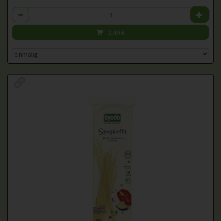
Anzahl
2,49
€