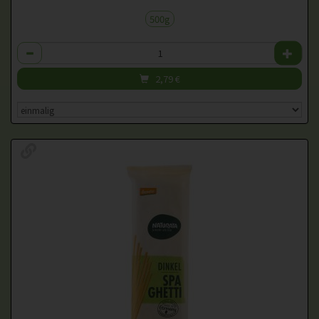
500g
Anzahl
2,79
€