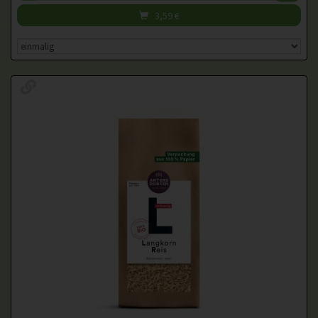
3,59
€