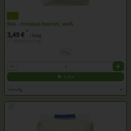
Reis - Himalaya Basmati, weiß
*
3,49 €
/ 500g
1 * 500g (6,98 € / kg)
500g
Anzahl
3,49
€