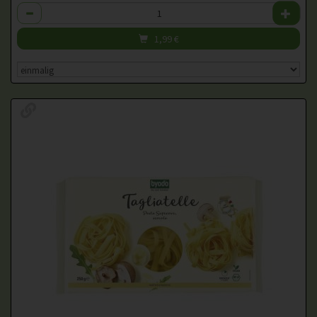
Anzahl
1,99
€