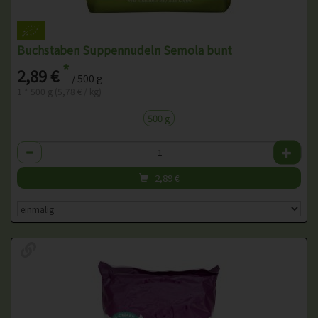
Buchstaben Suppennudeln Semola bunt
*
2,89 €
/ 500 g
1 * 500 g (5,78 € / kg)
500 g
Anzahl
2,89
€