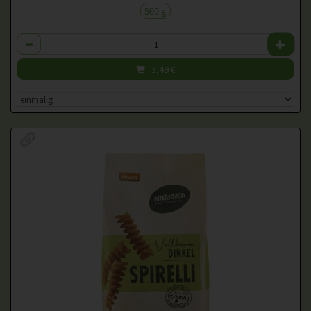
500 g
Anzahl
3,49
€