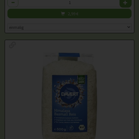
Anzahl
2,99
€