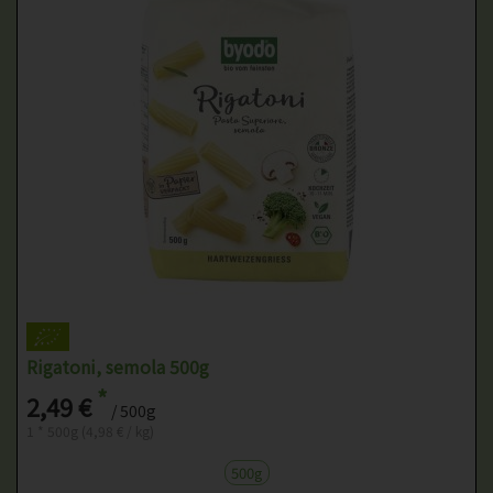
Rigatoni, semola 500g
*
2,49 €
/ 500g
1 * 500g (4,98 € / kg)
500g