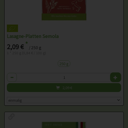
Lasagne-Platten Semola
*
2,09 €
/ 250 g
1 * 250 g (0,84 € / 100 g)
250 g
Anzahl
2,09
€