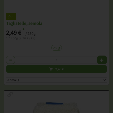
Tagliatelle, semola
*
2,49 €
/ 250g
1 * 250g (9,96 € / kg)
250g
Anzahl
2,49
€