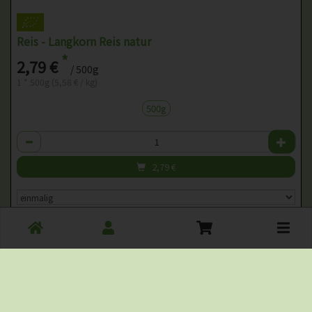
Reis - Langkorn Reis natur
*
2,79 €
/ 500g
1 * 500g (5,58 € / kg)
500g
Anzahl
2,79
€
Toggle
cart