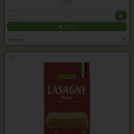
500g
Anzahl
2,49
€