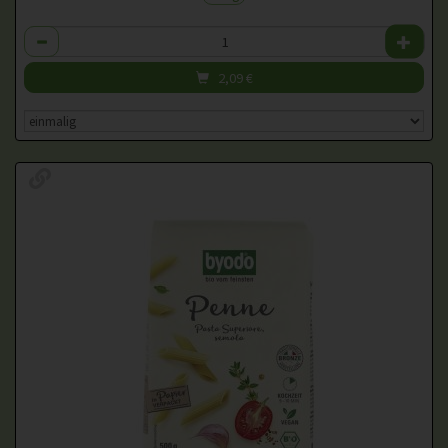
Anzahl
2,09
€