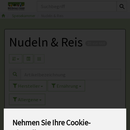
Produkt
Speisekammer
Nudeln & Reis
Nudeln & Reis
20 von 668
Hersteller
Ernährung
Allergene
Nehmen Sie Ihre Cookie-