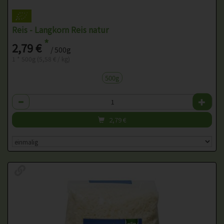
Reis - Langkorn Reis natur
*
2,79 €
/ 500g
1 * 500g (5,58 € / kg)
500g
Anzahl
2,79
€