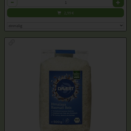
Anzahl
2,99
€