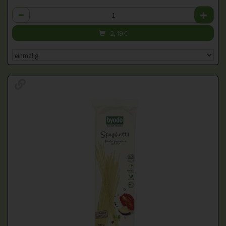
Anzahl
2,49
€