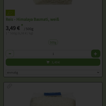
Reis - Himalaya Basmati, weiß
*
3,49 €
/ 500g
1 * 500g (6,98 € / kg)
500g
Anzahl
3,49
€