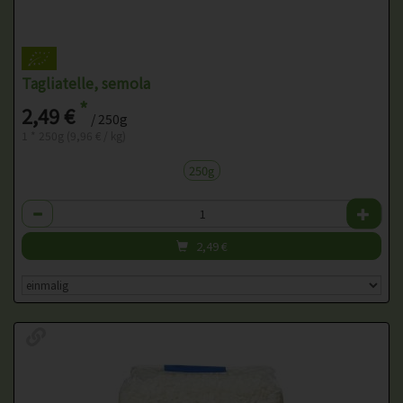
Tagliatelle, semola
*
2,49 €
/ 250g
1 * 250g (9,96 € / kg)
250g
Anzahl
2,49
€