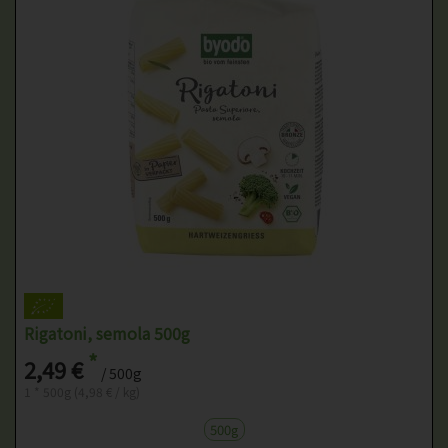
Rigatoni, semola 500g
*
2,49 €
/ 500g
1 * 500g (4,98 € / kg)
500g