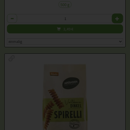
500 g
Anzahl
3,49
€