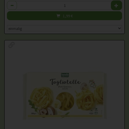
Anzahl
1,99
€