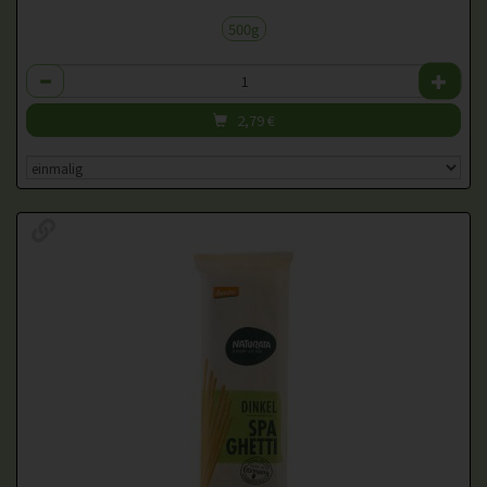
500g
Anzahl
2,79
€