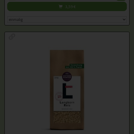
3,59
€