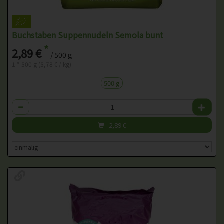
Buchstaben Suppennudeln Semola bunt
*
2,89 €
/ 500 g
1 * 500 g (5,78 € / kg)
500 g
Anzahl
2,89
€