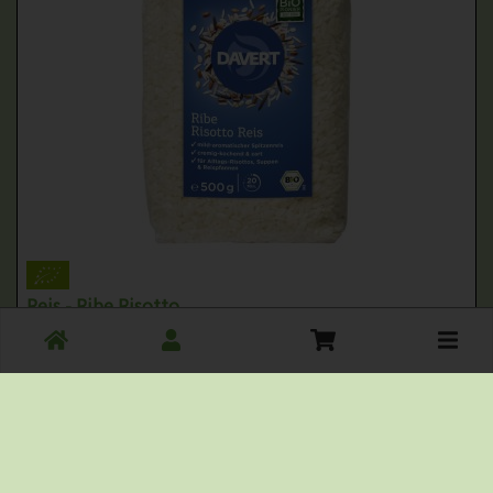
Reis - Ribe Risotto
*
Toggle
3,49 €
/ 500g
cart
1 * 500g (6,98 € / kg)
500g
Anzahl