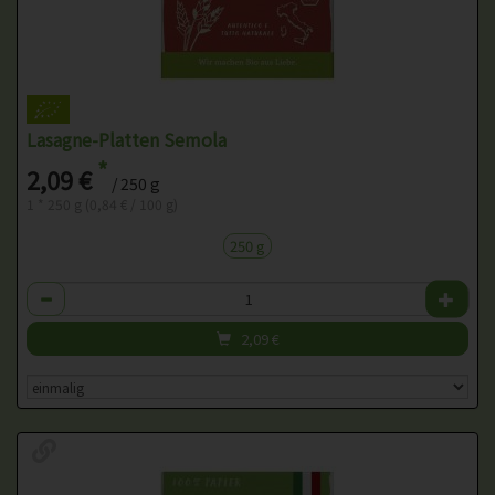
Lasagne-Platten Semola
*
2,09 €
/ 250 g
1 * 250 g (0,84 € / 100 g)
250 g
Anzahl
2,09
€