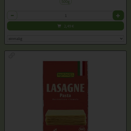
500g
Anzahl
2,49
€