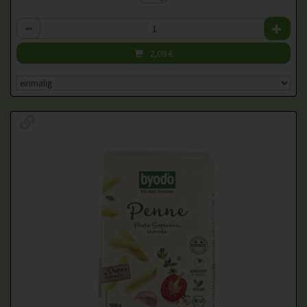
Anzahl
2,09
€