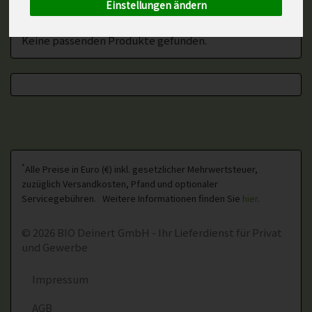
Einstellungen ändern
Keine passenden Produkte gefunden.
*
Alle Preise in Euro (€) inkl. gesetzlicher Mehrwertsteuer,
zuzüglich Versandkosten, Pfand und optionaler
Servicegebühren. Weitere Informationen finden Sie
hier
.
© 2026 BIO Deinert GmbH - Ihr Lieferdienst für Privat
und Gewerbe
Impressum
AGB